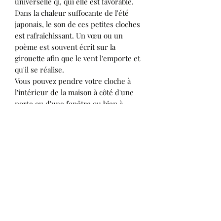
universelle qi, qui elle est favorable.
Dans la chaleur suffocante de l'été
japonais, le son de ces petites cloches
est rafraîchissant. Un vœu ou un
poème est souvent écrit sur la
girouette afin que le vent l'emporte et
qu'il se réalise.
Vous pouvez pendre votre cloche à
l'intérieur de la maison à côté d'une
porte ou d'une fenêtre ou bien à
l'extérieur dans le jardin ou sur la
terrasse.
Caractéristiques techniques
:
diamètre de 5,5 cm, fonte peinte et
girouette en papier, longueur totale
de 47 cm