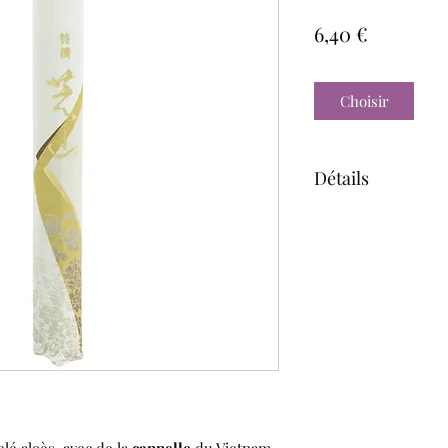
Prix
6,40 €
Choisir
Détails
50 batonnets d'ence
bambou)
Durée ~ 25 à 30 mi
Parfum : Floral et b
Planter la tige dan
céramique, ou dans