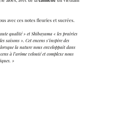
elé aloès, avec de la
cannelle
du Vietnam
ous avec ces notes fleuries et sucrées.
haute qualité » et Shibayama « les prairies
es saisons ». Cet encens s’inspire des
, lorsque la nature nous enveloppait dans
ncens à l’arôme velouté et complexe nous
iques. »